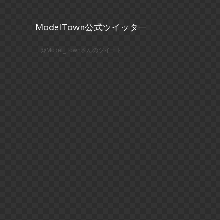
ModelTown公式ツイッター
@Model_Townさんのツイート