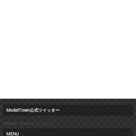
ModelTown公式ツイッター
@Model_Townさんのツイート
MENU