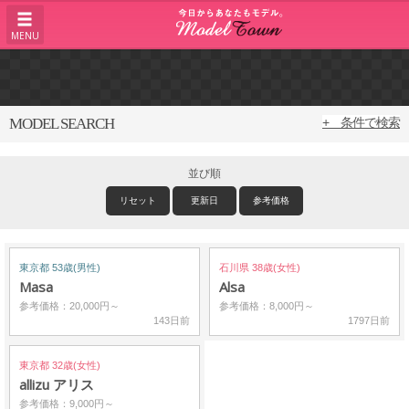
MENU
MODEL SEARCH
+ 条件で検索
並び順
リセット
更新日
参考価格
東京都 53歳(男性)
石川県 38歳(女性)
Masa
Alsa
参考価格：20,000円～
参考価格：8,000円～
143日前
1797日前
東京都 32歳(女性)
allizu アリス
参考価格：9,000円～