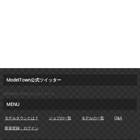
ModelTown公式ツイッター
@Model_Townさんのツイート
MENU
モデルタウンとは？
ジョブの一覧
モデルの一覧
Q&A
新規登録・ログイン