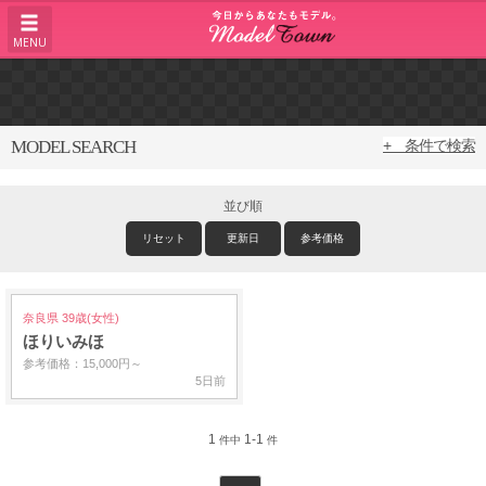
MENU
MODEL SEARCH
+ 条件で検索
並び順
リセット
更新日
参考価格
奈良県 39歳(女性)
ほりいみほ
参考価格：15,000円～
5日前
1
1-1
件中
件