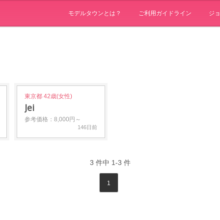
モデルタウンとは？
ご利用ガイドライン
ジ
東京都 42歳(女性)
Jei
参考価格：8,000円～
146日前
3
件中
1-3
件
1