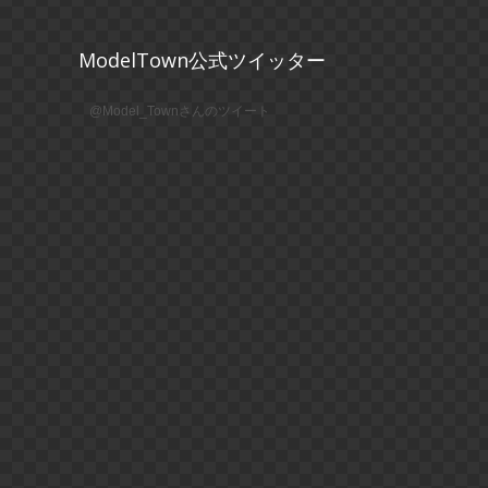
ModelTown公式ツイッター
@Model_Townさんのツイート