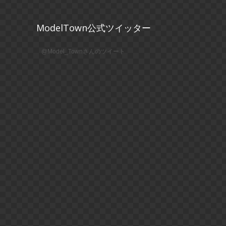
ModelTown公式ツイッター
@Model_Townさんのツイート