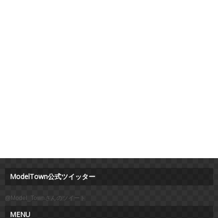
ModelTown公式ツイッター
@Model_Townさんのツイート
MENU