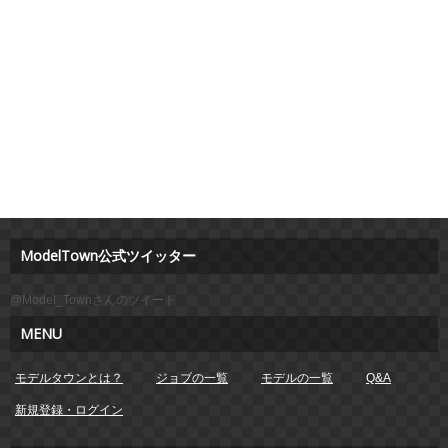
ModelTown公式ツイッター
@Model_Townさんのツイート
MENU
モデルタウンとは？
ジョブの一覧
モデルの一覧
Q&A
新規登録・ログイン