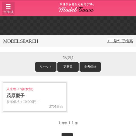
MENU
MODEL SEARCH
+ 条件で検索
並び順
リセット
更新日
参考価格
東京都 37歳(女性)
茂原慶子
参考価格：10,000円～
2706日前
1
1-1
件中
件