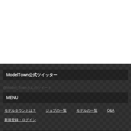
ModelTown公式ツイッター
@Model_Townさんのツイート
MENU
モデルタウンとは？
ジョブの一覧
モデルの一覧
Q&A
新規登録・ログイン