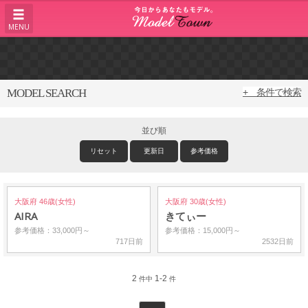
MENU
MODEL SEARCH
+ 条件で検索
並び順
リセット
更新日
参考価格
大阪府 46歳(女性)
大阪府 30歳(女性)
AIRA
きてぃー
参考価格：33,000円～
参考価格：15,000円～
717日前
2532日前
2
1-2
件中
件