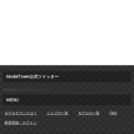
ModelTown公式ツイッター
@Model_Townさんのツイート
MENU
モデルタウンとは？
ジョブの一覧
モデルの一覧
Q&A
新規登録・ログイン