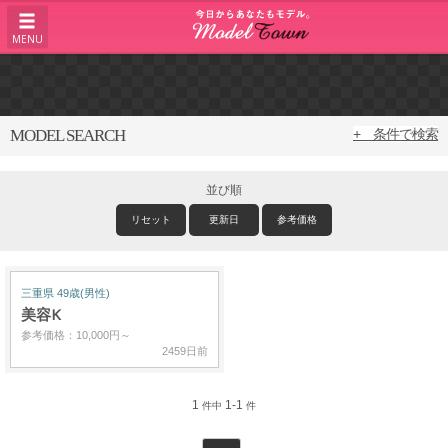
MENU
MODEL SEARCH
+ 条件で検索
並び順
リセット
更新日
参考価格
三重県 49歳(男性)
美容K
参考価格：10,000円～
2459日前
1
1-1
件中
件