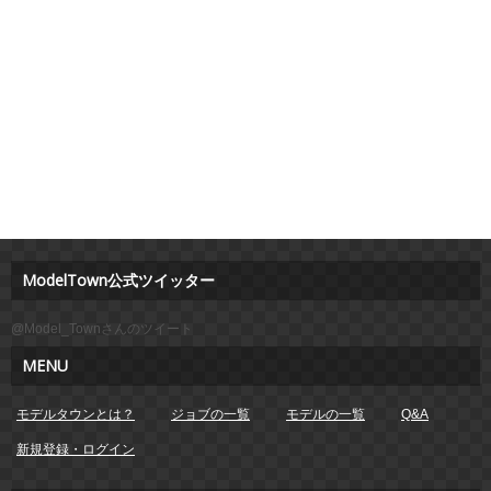
ModelTown公式ツイッター
@Model_Townさんのツイート
MENU
モデルタウンとは？
ジョブの一覧
モデルの一覧
Q&A
新規登録・ログイン