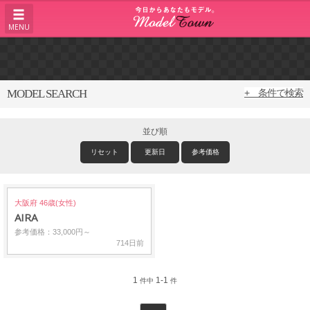
MENU
MODEL SEARCH
+ 条件で検索
並び順
リセット
更新日
参考価格
大阪府 46歳(女性)
AIRA
参考価格：33,000円～
714日前
1
1-1
件中
件