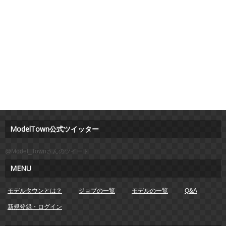
ModelTown公式ツイッター
@Model_Townさんのツイート
MENU
モデルタウンとは？
ジョブの一覧
モデルの一覧
Q&A
新規登録・ログイン