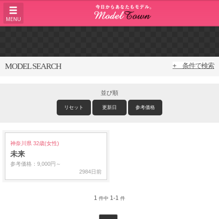
MENU
MODEL SEARCH
+ 条件で検索
並び順
リセット
更新日
参考価格
神奈川県 32歳(女性)
未来
参考価格：9,000円～
2984日前
1
1-1
件中
件