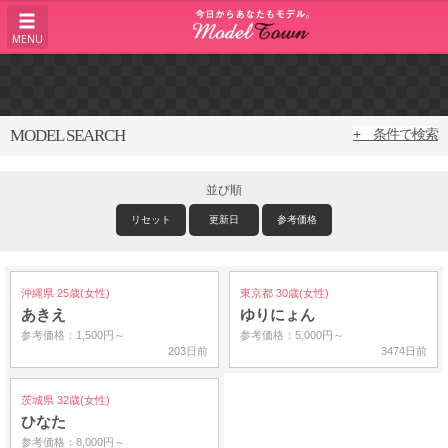
MENU
MODEL SEARCH
+ 条件で検索
並び順
リセット
更新日
参考価格
沖縄県 25歳(女性)
東京都 30歳(女性)
あきえ
ゆりにょん
参考価格：1,500円～
参考価格：5,000円～
203日前
3474日前
茨城県 32歳(女性)
ひなた
参考価格：8,000円～