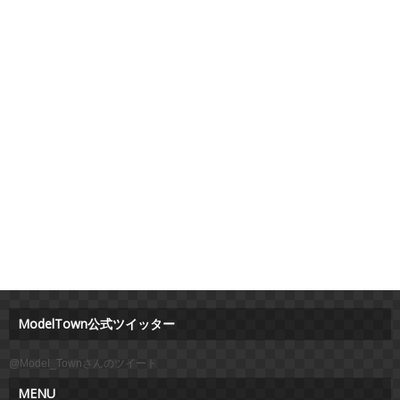
ModelTown公式ツイッター
@Model_Townさんのツイート
MENU