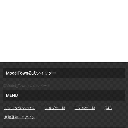
ModelTown公式ツイッター
@Model_Townさんのツイート
MENU
モデルタウンとは？
ジョブの一覧
モデルの一覧
Q&A
新規登録・ログイン