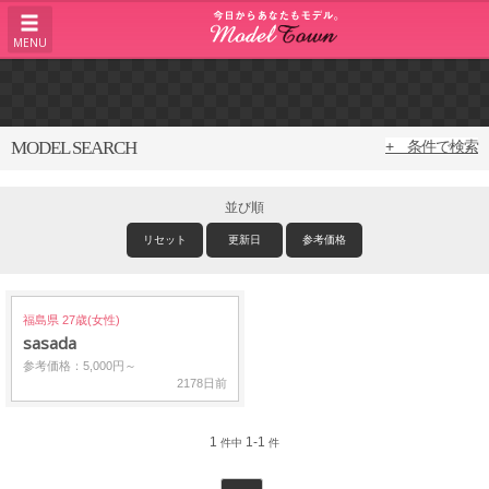
MENU
MODEL SEARCH
+ 条件で検索
並び順
リセット
更新日
参考価格
福島県 27歳(女性)
sasada
参考価格：5,000円～
2178日前
1
1-1
件中
件