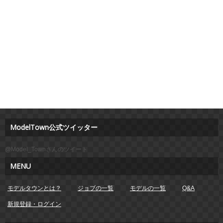
ModelTown公式ツイッター
@Model_Townさんのツイート
MENU
モデルタウンとは？
ジョブの一覧
モデルの一覧
Q&A
新規登録・ログイン