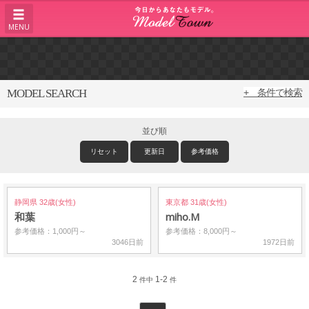
MENU
MODEL SEARCH
+ 条件で検索
並び順
リセット
更新日
参考価格
静岡県 32歳(女性)
東京都 31歳(女性)
和葉
miho.M
参考価格：1,000円～
参考価格：8,000円～
3046日前
1972日前
2
1-2
件中
件