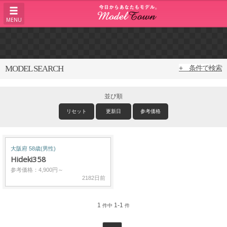
MENU
MODEL SEARCH
+ 条件で検索
並び順
リセット
更新日
参考価格
大阪府 58歳(男性)
Hideki358
参考価格：4,900円～
2182日前
1
1-1
件中
件