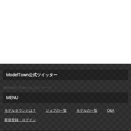
ModelTown公式ツイッター
@Model_Townさんのツイート
MENU
モデルタウンとは？
ジョブの一覧
モデルの一覧
Q&A
新規登録・ログイン