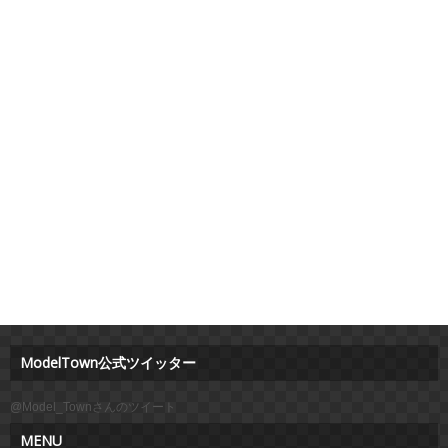
ModelTown公式ツイッター
@Model_Townさんのツイート
MENU