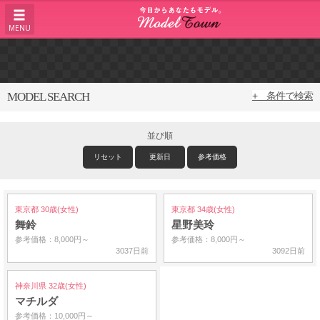
MENU
MODEL SEARCH
+ 条件で検索
並び順
リセット
更新日
参考価格
東京都 30歳(女性)
東京都 34歳(女性)
舞鈴
星野美玲
参考価格：8,000円～
参考価格：8,000円～
3037日前
3092日前
神奈川県 32歳(女性)
マチルダ
参考価格：10,000円～