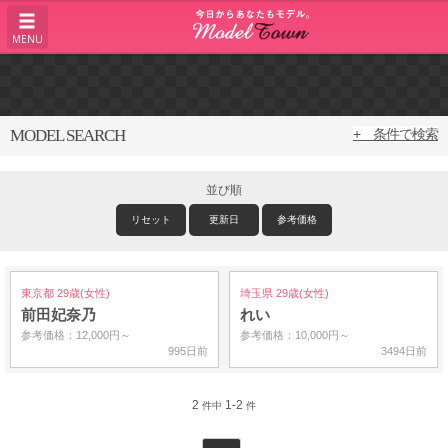
MENU
MODEL SEARCH
+ 条件で検索
並び順
リセット
更新日
参考価格
東京都 29歳(女性)
埼玉県 29歳(女性)
前田妃奈乃
れい
参考価格：12,000円～
参考価格：10,000円～
995日前
3494日前
2
1-2
件中
件