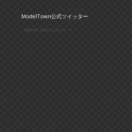
ModelTown公式ツイッター
@Model_Townさんのツイート