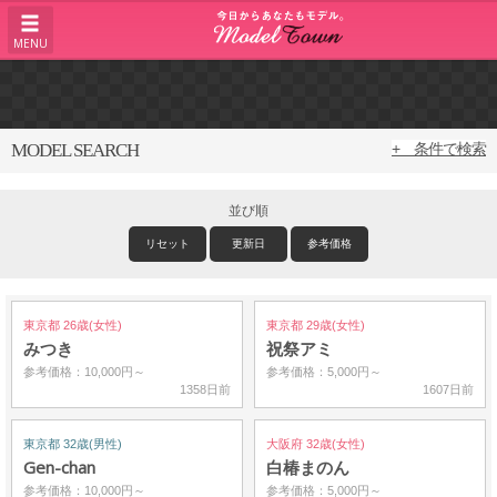
MENU
MODEL SEARCH
+ 条件で検索
並び順
リセット
更新日
参考価格
東京都 26歳(女性)
東京都 29歳(女性)
みつき
祝祭アミ
参考価格：10,000円～
参考価格：5,000円～
1358日前
1607日前
東京都 32歳(男性)
大阪府 32歳(女性)
Gen-chan
白椿まのん
参考価格：10,000円～
参考価格：5,000円～