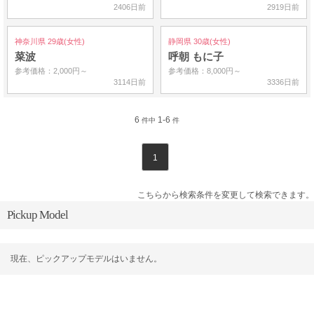
2406日前
2919日前
神奈川県 29歳(女性)
静岡県 30歳(女性)
菜波
呼朝 もに子
参考価格：2,000円～
参考価格：8,000円～
3114日前
3336日前
6
1-6
件中
件
1
こちらから検索条件を変更して検索できます。
Pickup Model
現在、ピックアップモデルはいません。