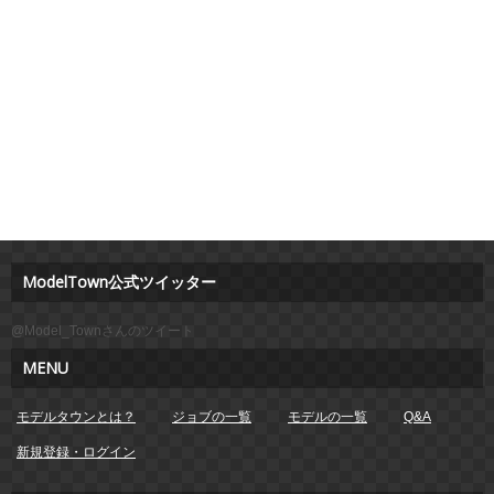
ModelTown公式ツイッター
@Model_Townさんのツイート
MENU
モデルタウンとは？
ジョブの一覧
モデルの一覧
Q&A
新規登録・ログイン