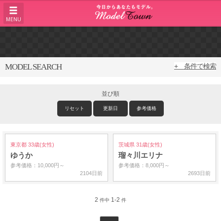
MENU
MODEL SEARCH
+ 条件で検索
並び順
リセット
更新日
参考価格
東京都 33歳(女性)
茨城県 31歳(女性)
ゆうか
瑠々川エリナ
参考価格：10,000円～
参考価格：8,000円～
2104日前
2693日前
2
1-2
件中
件