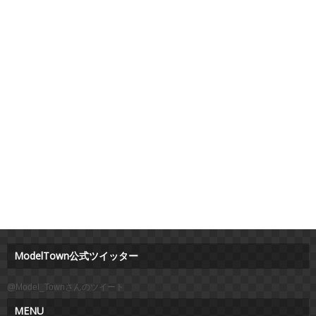
ModelTown公式ツイッター
@Model_Townさんのツイート
MENU