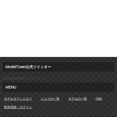
ModelTown公式ツイッター
@Model_Townさんのツイート
MENU
モデルタウンとは？
ジョブの一覧
モデルの一覧
Q&A
新規登録・ログイン