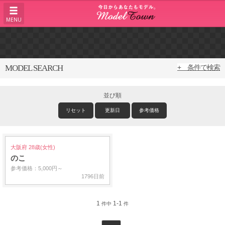
MENU
MODEL SEARCH
+ 条件で検索
並び順
リセット
更新日
参考価格
大阪府 28歳(女性)
のこ
参考価格：5,000円～
1796日前
1
1-1
件中
件