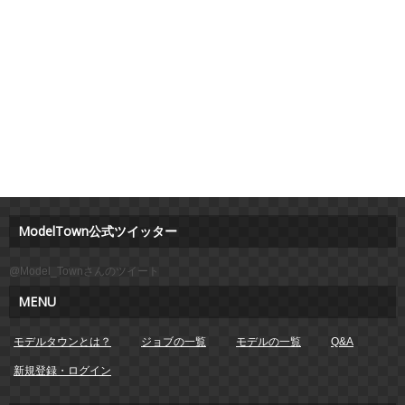
ModelTown公式ツイッター
@Model_Townさんのツイート
MENU
モデルタウンとは？
ジョブの一覧
モデルの一覧
Q&A
新規登録・ログイン