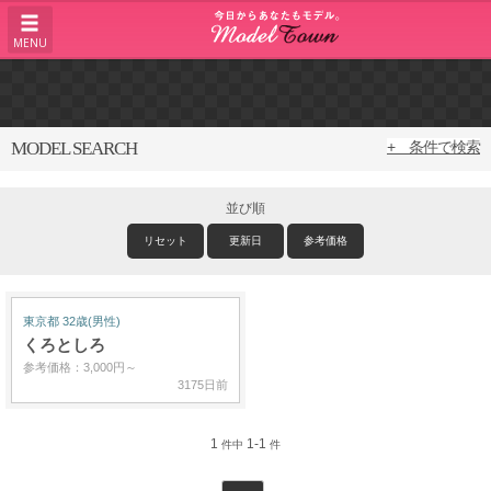
MENU
MODEL SEARCH
+ 条件で検索
並び順
リセット
更新日
参考価格
東京都 32歳(男性)
くろとしろ
参考価格：3,000円～
3175日前
1
1-1
件中
件