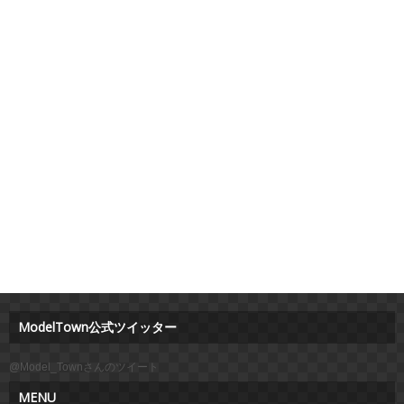
ModelTown公式ツイッター
@Model_Townさんのツイート
MENU