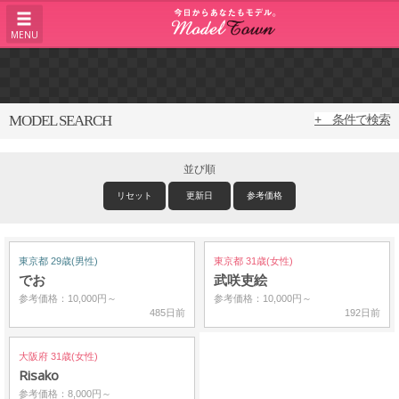
MENU
MODEL SEARCH
+ 条件で検索
並び順
リセット
更新日
参考価格
東京都 29歳(男性)
東京都 31歳(女性)
でお
武咲吏絵
参考価格：10,000円～
参考価格：10,000円～
485日前
192日前
大阪府 31歳(女性)
Risako
参考価格：8,000円～