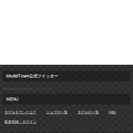
ModelTown公式ツイッター
@Model_Townさんのツイート
MENU
モデルタウンとは？
ジョブの一覧
モデルの一覧
Q&A
新規登録・ログイン