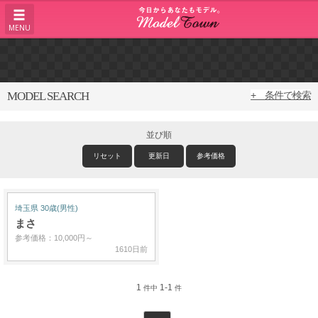
MENU
MODEL SEARCH
+ 条件で検索
並び順
リセット
更新日
参考価格
埼玉県 30歳(男性)
まさ
参考価格：10,000円～
1610日前
1
1-1
件中
件