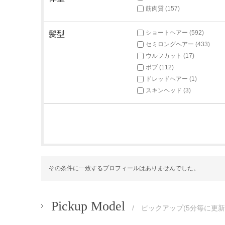
筋肉質 (157)
ショートヘアー (592)
髪型
セミロングヘアー (433)
ウルフカット (17)
ボブ (112)
ドレッドヘアー (1)
スキンヘッド (3)
その条件に一致するプロフィールはありませんでした。
Pickup Model
/ ピックアップ(5分毎に更新