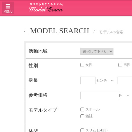
MENU
MODEL SEARCH
/ モデルの検索
活動地域
女性
男性
性別
身長
センチ ～
参考価格
円 
スチール
モデルタイプ
雑誌
スリム (1423)
体型