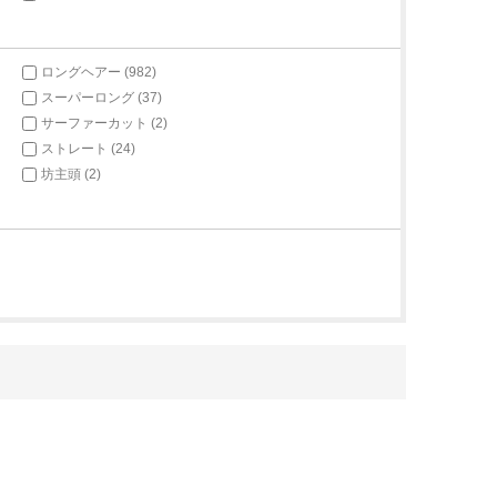
ロングヘアー (982)
スーパーロング (37)
サーファーカット (2)
ストレート (24)
坊主頭 (2)