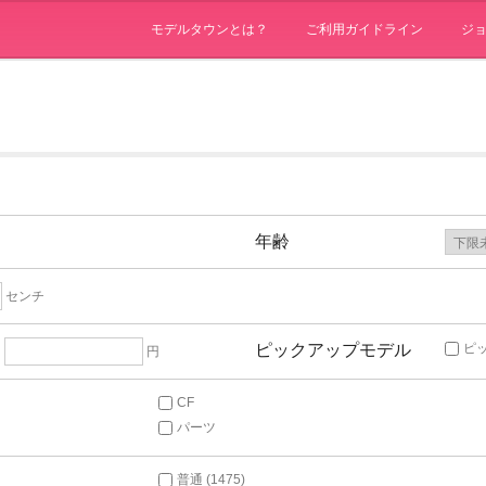
モデルタウンとは？
ご利用ガイドライン
ジ
年齢
センチ
ピックアップモデル
ピ
～
円
CF
パーツ
普通 (1475)