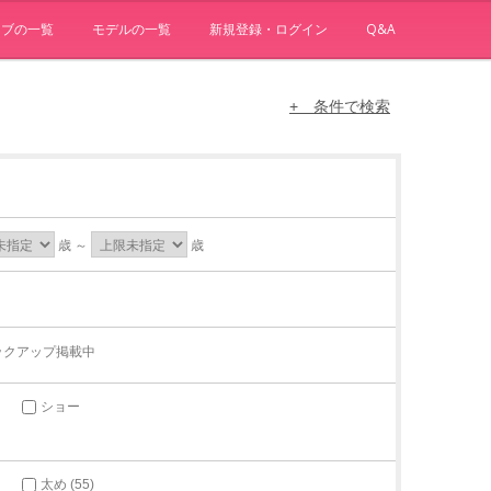
ョブの一覧
モデルの一覧
新規登録・ログイン
Q&A
+ 条件で検索
歳 ～
歳
ックアップ掲載中
ショー
太め (55)