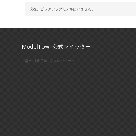
現在、ピックアップモデルはいません。
ModelTown公式ツイッター
@Model_Townさんのツイート