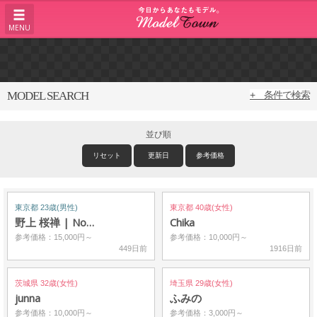
MENU
MODEL SEARCH
+ 条件で検索
並び順
リセット
更新日
参考価格
東京都 23歳(男性)
東京都 40歳(女性)
野上 桜禅 | No…
Chika
参考価格：15,000円～
参考価格：10,000円～
449日前
1916日前
茨城県 32歳(女性)
埼玉県 29歳(女性)
junna
ふみの
参考価格：10,000円～
参考価格：3,000円～