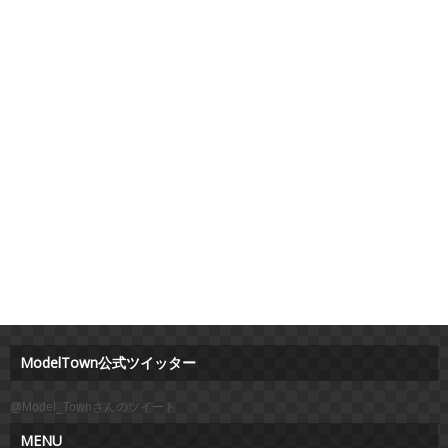
ModelTown公式ツイッター
@Model_Townさんのツイート
MENU