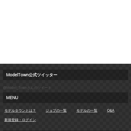
ModelTown公式ツイッター
@Model_Townさんのツイート
MENU
モデルタウンとは？
ジョブの一覧
モデルの一覧
Q&A
新規登録・ログイン