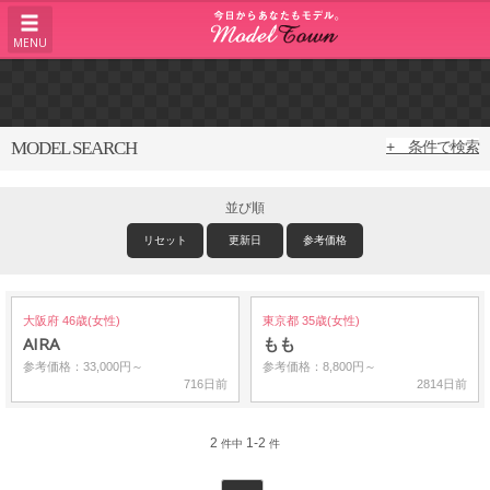
MENU
MODEL SEARCH
+ 条件で検索
並び順
リセット
更新日
参考価格
大阪府 46歳(女性)
東京都 35歳(女性)
AIRA
もも
参考価格：33,000円～
参考価格：8,800円～
716日前
2814日前
2
1-2
件中
件