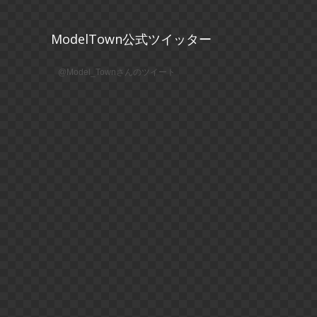
ModelTown公式ツイッター
@Model_Townさんのツイート