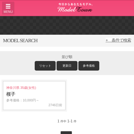
MENU
MODEL SEARCH
+ 条件で検索
並び順
リセット
更新日
参考価格
神奈川県 35歳(女性)
桜子
参考価格：10,000円～
2746日前
1
1-1
件中
件