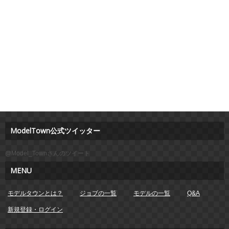
ModelTown公式ツイッター
@Model_Townさんのツイート
MENU
モデルタウンとは？
ジョブの一覧
モデルの一覧
Q&A
新規登録・ログイン