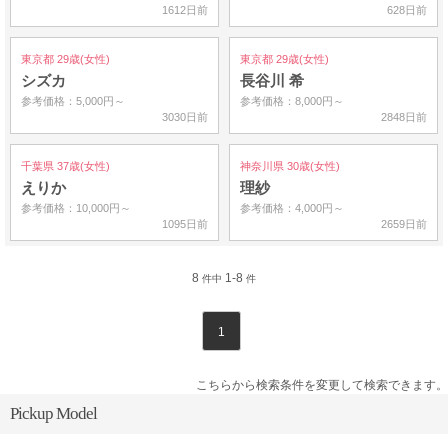
1612日前
628日前
東京都 29歳(女性)
東京都 29歳(女性)
シズカ
長谷川 希
参考価格：5,000円～
参考価格：8,000円～
3030日前
2848日前
千葉県 37歳(女性)
神奈川県 30歳(女性)
えりか
理紗
参考価格：10,000円～
参考価格：4,000円～
1095日前
2659日前
8
1-8
件中
件
1
こちらから検索条件を変更して検索できます。
Pickup Model