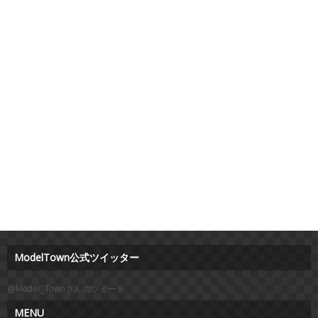
ModelTown公式ツイッター
@Model_Townさんのツイート
MENU