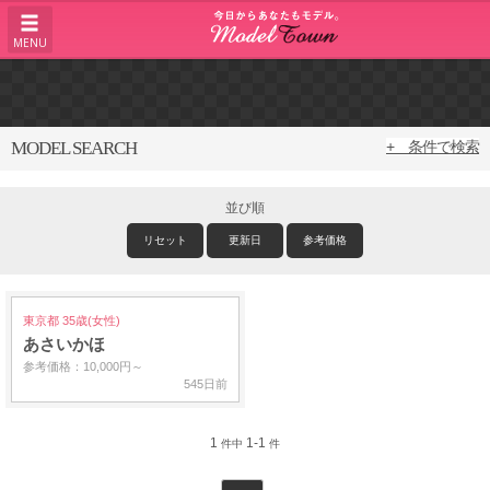
MENU
MODEL SEARCH
+ 条件で検索
並び順
リセット
更新日
参考価格
東京都 35歳(女性)
あさいかほ
参考価格：10,000円～
545日前
1
1-1
件中
件