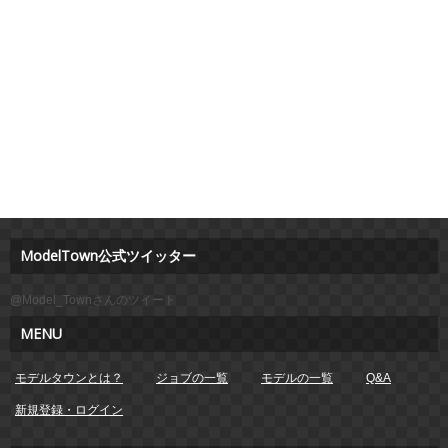
ModelTown公式ツイッター
@Model_Townさんのツイート
MENU
モデルタウンとは？
ジョブの一覧
モデルの一覧
Q&A
新規登録・ログイン