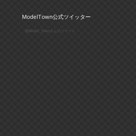
ModelTown公式ツイッター
@Model_Townさんのツイート