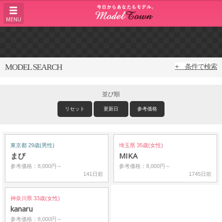
MENU
MODEL SEARCH
+ 条件で検索
並び順
リセット
更新日
参考価格
東京都 29歳(男性)
埼玉県 35歳(女性)
まび
MIKA
参考価格：8,000円～
参考価格：8,000円～
141日前
1745日前
神奈川県 33歳(女性)
kanaru
参考価格：8,000円～