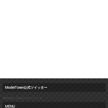
ModelTown公式ツイッター
@Model_Townさんのツイート
MENU