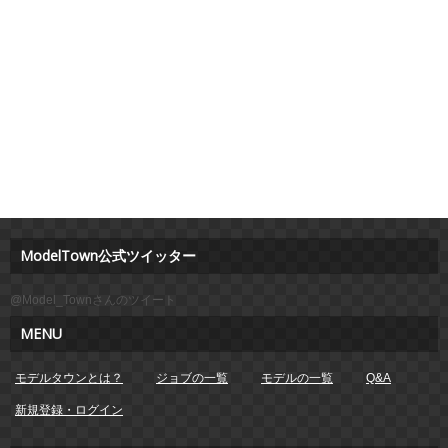
ModelTown公式ツイッター
@Model_Townさんのツイート
MENU
モデルタウンとは？
ジョブの一覧
モデルの一覧
Q&A
新規登録・ログイン