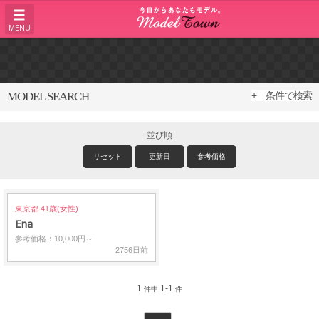
MENU
MODEL SEARCH
+ 条件で検索
並び順
リセット
更新日
参考価格
東京都 41歳(女性)
Ena
参考価格：10,000円～
2756日前
1
1-1
件中
件