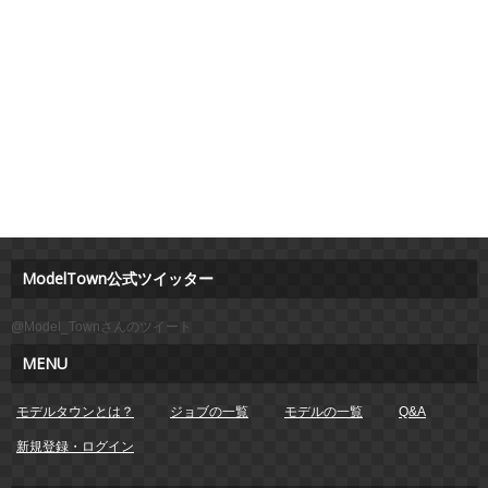
ModelTown公式ツイッター
@Model_Townさんのツイート
MENU
モデルタウンとは？
ジョブの一覧
モデルの一覧
Q&A
新規登録・ログイン