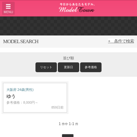
MENU
MODEL SEARCH
+ 条件で検索
並び順
リセット
更新日
参考価格
大阪府 24歳(男性)
ゆう
参考価格：8,000円～
859日前
1
1-1
件中
件