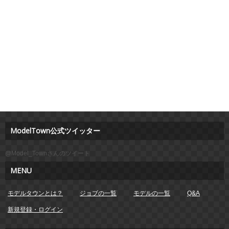
ModelTown公式ツイッター
@Model_Townさんのツイート
MENU
モデルタウンとは？
ジョブの一覧
モデルの一覧
Q&A
新規登録・ログイン