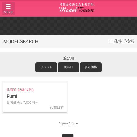
MENU
MODEL SEARCH
+ 条件で検索
並び順
リセット
更新日
参考価格
北海道 42歳(女性)
Rumi
参考価格：7,000円～
2530日前
1
1-1
件中
件