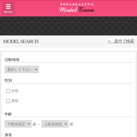
MENU
MODEL SEARCH
+ 条件で検索
活動地域
性別
女性
男性
年齢
歳 ～
歳
身長