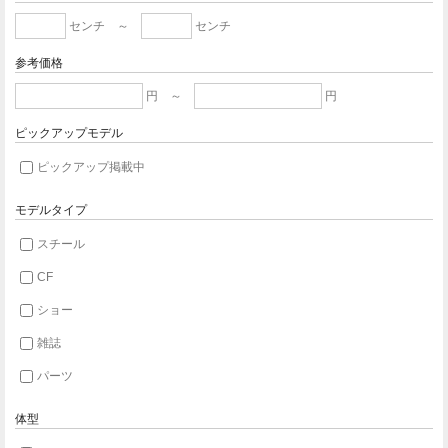
センチ ～
センチ
参考価格
円 ～
円
ピックアップモデル
ピックアップ掲載中
モデルタイプ
スチール
CF
ショー
雑誌
パーツ
体型