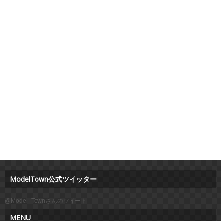
ModelTown公式ツイッター
@Model_Townさんのツイート
MENU