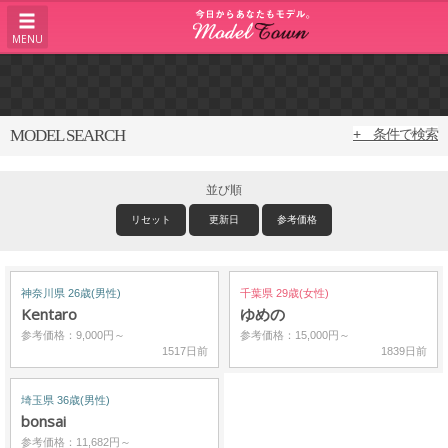
MENU
MODEL SEARCH
+ 条件で検索
並び順
リセット
更新日
参考価格
神奈川県 26歳(男性)
千葉県 29歳(女性)
Kentaro
ゆめの
参考価格：9,000円～
参考価格：15,000円～
1517日前
1839日前
埼玉県 36歳(男性)
bonsai
参考価格：11,682円～