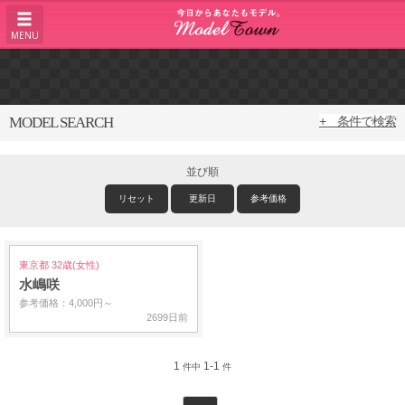
MENU
MODEL SEARCH
+ 条件で検索
並び順
リセット
更新日
参考価格
東京都 32歳(女性)
水嶋咲
参考価格：4,000円～
2699日前
1
1-1
件中
件