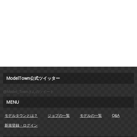
ModelTown公式ツイッター
@Model_Townさんのツイート
MENU
モデルタウンとは？
ジョブの一覧
モデルの一覧
Q&A
新規登録・ログイン