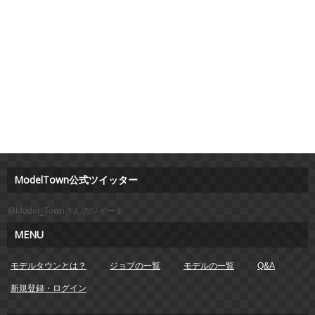
ModelTown公式ツイッター
@Model_Townさんのツイート
MENU
モデルタウンとは？
ジョブの一覧
モデルの一覧
Q&A
新規登録・ログイン