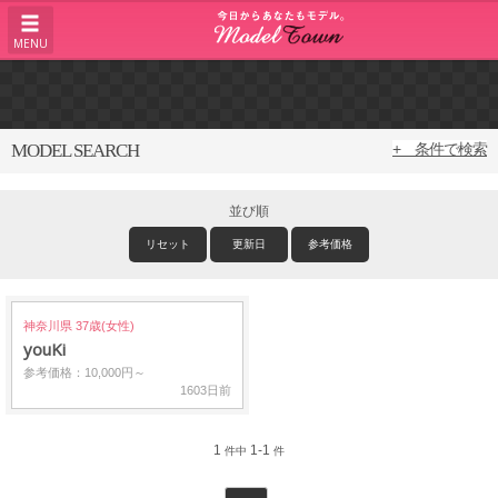
MENU
MODEL SEARCH
+ 条件で検索
並び順
リセット
更新日
参考価格
神奈川県 37歳(女性)
youKi
参考価格：10,000円～
1603日前
1
1-1
件中
件