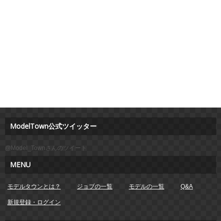
ModelTown公式ツイッター
@Model_Townさんのツイート
MENU
モデルタウンとは？
ジョブの一覧
モデルの一覧
Q&A
新規登録・ログイン