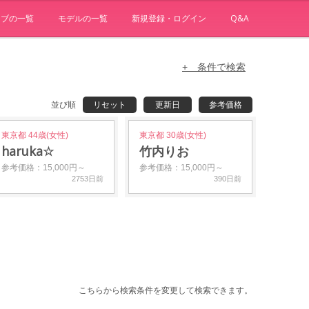
ョブの一覧
モデルの一覧
新規登録・ログイン
Q&A
+ 条件で検索
並び順
リセット
更新日
参考価格
東京都 44歳(女性)
東京都 30歳(女性)
haruka☆
竹内りお
参考価格：15,000円～
参考価格：15,000円～
2753日前
390日前
こちらから検索条件を変更して検索できます。