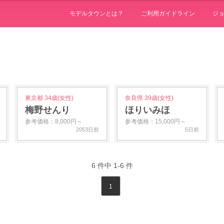
モデルタウンとは？
ご利用ガイドライン
ジ
東京都 34歳(女性)
奈良県 39歳(女性)
梅野せんり
ほりいみほ
参考価格：8,000円～
参考価格：15,000円～
2053日前
5日前
6
件中
1-6
件
1