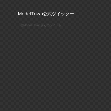
ModelTown公式ツイッター
@Model_Townさんのツイート