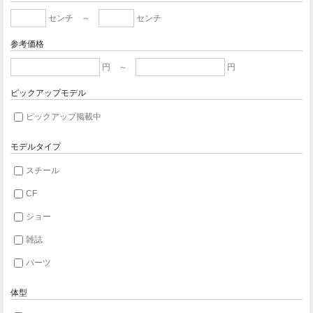
センチ ～
センチ
参考価格
円 ～
円
ピックアップモデル
ピックアップ掲載中
モデルタイプ
スチール
CF
ショー
雑誌
パーツ
体型