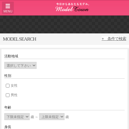
MENU
MODEL SEARCH
+ 条件で検索
活動地域
性別
女性
男性
年齢
歳 ～
歳
身長