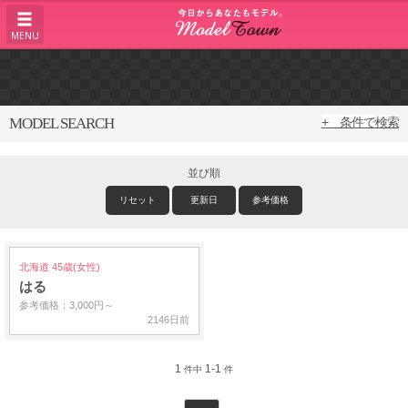
MENU
MODEL SEARCH
+ 条件で検索
並び順
リセット
更新日
参考価格
北海道 45歳(女性)
はる
参考価格：3,000円～
2146日前
1
1-1
件中
件