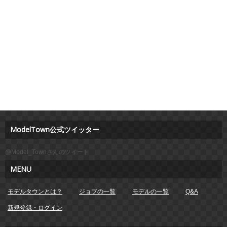
ModelTown公式ツイッター
@Model_Townさんのツイート
MENU
モデルタウンとは？
ジョブの一覧
モデルの一覧
Q&A
新規登録・ログイン