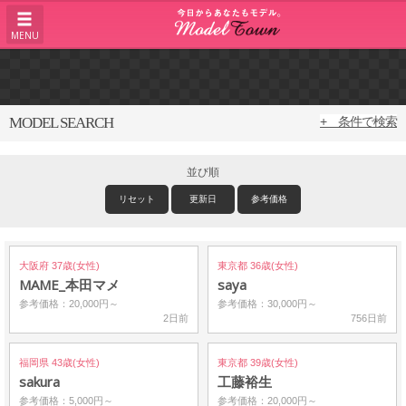
MENU
MODEL SEARCH
+ 条件で検索
並び順
リセット
更新日
参考価格
大阪府 37歳(女性)
東京都 36歳(女性)
MAME_本田マメ
saya
参考価格：20,000円～
参考価格：30,000円～
2日前
756日前
福岡県 43歳(女性)
東京都 39歳(女性)
sakura
工藤裕生
参考価格：5,000円～
参考価格：20,000円～