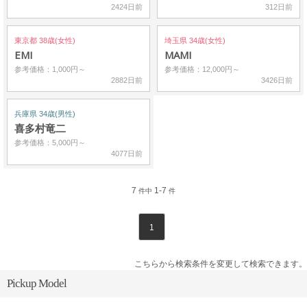
2424日前
312日前
東京都 38歳(女性)
埼玉県 34歳(女性)
EMI
MAMI
参考価格：1,000円～
参考価格：12,000円～
2882日前
3426日前
兵庫県 34歳(男性)
喜多村竜二
参考価格：5,000円～
4077日前
7
1-7
件中
件
1
こちらから検索条件を変更して検索できます。
Pickup Model