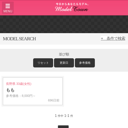
MENU
MODEL SEARCH
+ 条件で検索
並び順
リセット
更新日
参考価格
長野県 33歳(女性)
もも
参考価格：8,000円～
696日前
1
1-1
件中
件