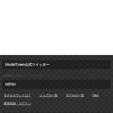
ModelTown公式ツイッター
@Model_Townさんのツイート
MENU
モデルタウンとは？
ジョブの一覧
モデルの一覧
Q&A
新規登録・ログイン