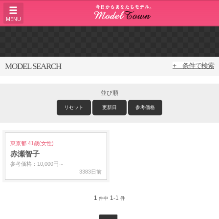
MENU
MODEL SEARCH
+ 条件で検索
並び順
リセット
更新日
参考価格
東京都 41歳(女性)
赤瀬智子
参考価格：10,000円～
3383日前
1
1-1
件中
件