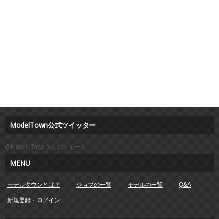
ModelTown公式ツイッター
@Model_Townさんのツイート
MENU
モデルタウンとは？
ジョブの一覧
モデルの一覧
Q&A
新規登録・ログイン