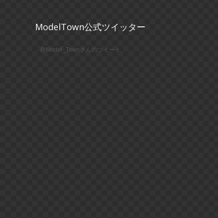
ModelTown公式ツイッター
@Model_Townさんのツイート